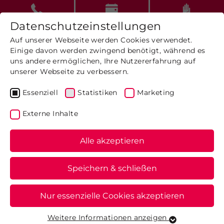
Datenschutzeinstellungen
Auf unserer Webseite werden Cookies verwendet.
Einige davon werden zwingend benötigt, während es
uns andere ermöglichen, Ihre Nutzererfahrung auf
unserer Webseite zu verbessern.
Therapiezentrum für
Essenziell
Statistiken
Marketing
Rehabilitation
und
Externe Inhalte
Mobilität
in Münster
Alle akzeptieren
Speichern & schließen
Nur essenzielle Cookies akzeptieren
Weitere Informationen anzeigen
Essenziell