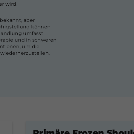
r wird.
nbekannt, aber
uhigstellung können
ehandlung umfasst
erapie und in schweren
entionen, um die
 wiederherzustellen.
Primäre Frozen Shoul