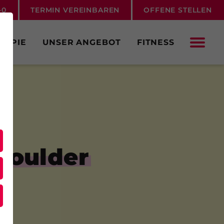
-0
TERMIN VEREINBAREN
OFFENE STELLEN
RAPIE
UNSER ANGEBOT
FITNESS
houlder