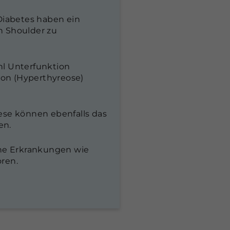
Diabetes haben ein
en Shoulder zu
hl Unterfunktion
ion (Hyperthyreose)
iese können ebenfalls das
en.
che Erkrankungen wie
oren.