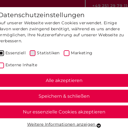
+49 251 29 79 11
Datenschutzeinstellungen
Auf unserer Webseite werden Cookies verwendet. Einige
ROBOTERGESTÜTZTE THE
davon werden zwingend benötigt, während es uns andere
ermöglichen, Ihre Nutzererfahrung auf unserer Webseite zu
verbessern.
Essenziell
Statistiken
Marketing
Externe Inhalte
Alle akzeptieren
Frozen S
Speichern & schließen
Nur essenzielle Cookies akzeptieren
Weitere Informationen anzeigen
Essenziell