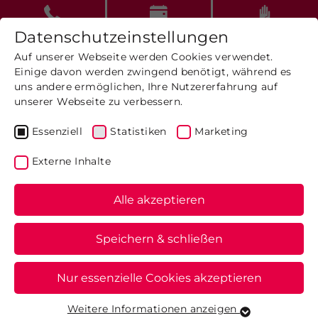
Datenschutzeinstellungen
Auf unserer Webseite werden Cookies verwendet.
Einige davon werden zwingend benötigt, während es
uns andere ermöglichen, Ihre Nutzererfahrung auf
unserer Webseite zu verbessern.
AGBs
Essenziell
Statistiken
Marketing
Externe Inhalte
Allgemeine
Geschäftsbedingungen (AGB)
Alle akzeptieren
– theraneurum
Speichern & schließen
1. Vertragsverhältnis
Nur essenzielle Cookies akzeptieren
Mit Beginn der Behandlung auf Grundlage
einer ärztlichen Verordnung (z. B. Physio- oder
Weitere Informationen anzeigen
Ergotherapie) kommt ein Behandlungsvertrag
Essenziell