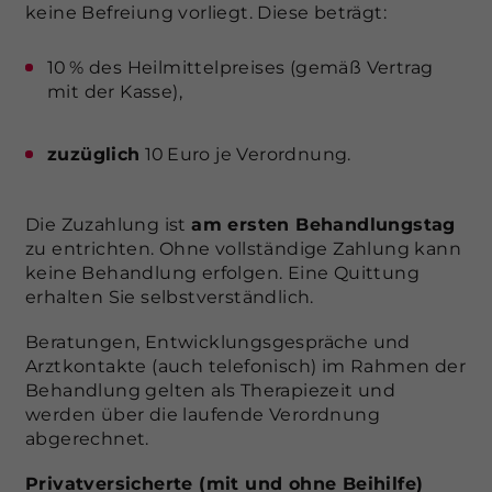
Laufzeit
1 Jahr
keine Befreiung vorliegt. Diese beträgt:
wird verwendet, um Besucher-,
Name
Cookie-Informationen anzeigen
_fbp
Sitzungs- und Kampagnendaten zu
Dieser Wert speichert Ihre Consent-
berechnen und die Nutzung der
10 % des Heilmittelpreises (gemäß Vertrag
Einstellungen. Unter anderem eine
Anbieter
Facebook
Externe Inhalte
Zweck
Website für den Analysebericht der
mit der Kasse),
zufällig generierte ID, für die
Website zu verfolgen. Die Cookies
Wir verwenden auf unserer Website externe Inhalte,
Zweck
historische Speicherung Ihrer
Laufzeit
3 Monate
speichern Informationen anonym
um Ihnen zusätzliche Informationen anzubieten.
vorgenommen Einstellungen, falls
zuzüglich
10 Euro je Verordnung.
und weisen eine randoly generierte
der Webseiten-Betreiber dies
Cookie von Facebook, das für
Nummer zu, um eindeutige
Zweck
eingestellt hat.
Website-Analysen, Ad-Targeting und
Besucher zu identifizieren.
Anzeigenmessung verwendet wird.
Die Zuzahlung ist
am ersten Behandlungstag
zu entrichten. Ohne vollständige Zahlung kann
keine Behandlung erfolgen. Eine Quittung
Name
_ga_xxxxxxxxxx
erhalten Sie selbstverständlich.
Anbieter
Google LLC
Beratungen, Entwicklungsgespräche und
Arztkontakte (auch telefonisch) im Rahmen der
Laufzeit
2 Jahre
Behandlung gelten als Therapiezeit und
werden über die laufende Verordnung
Wird verwendet, um den
Zweck
abgerechnet.
Sitzungsstatus zu erhalten.
Privatversicherte (mit und ohne Beihilfe)