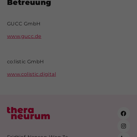
Betreuung
GUCC GmbH
www.gucc.de
co:listic GmbH
www.colistic.digital